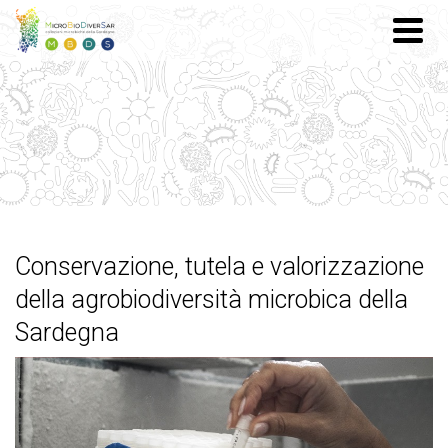
PROGETTO
Conservazione, tutela e valorizzazione
Progetto Biodiversità microbica della
della agrobiodiversità microbica della
Sardegna
Sardegna
WORKSHOP
Atti del Workshop ‘Conservazione, tutela e