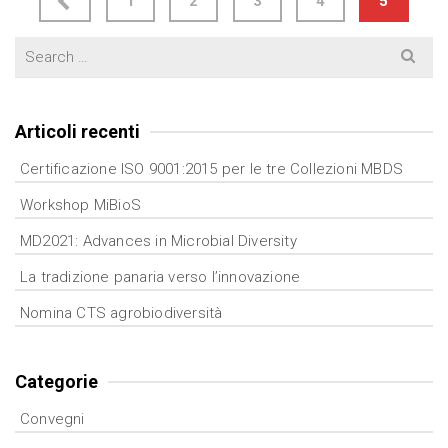
1
2
3
4
5
articoli
Search
for:
Articoli recenti
Certificazione ISO 9001:2015 per le tre Collezioni MBDS
Workshop MiBioS
MD2021: Advances in Microbial Diversity
La tradizione panaria verso l’innovazione
Nomina CTS agrobiodiversità
Categorie
Convegni